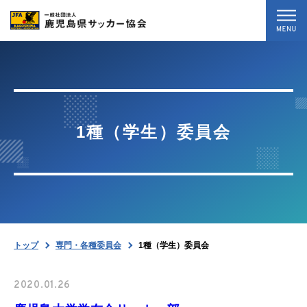
トップ
最新情報
1種（学生）委員会
試合結果
専門・各種委員会
協会案内
トップ
専門・各種委員会
1種（学生）委員会
お問い合わせ
2020.01.26
暴力等根絶相談案内