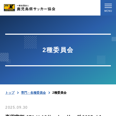
トップ
最新情報
2種委員会
試合結果
専門・各種委員会
協会案内
トップ
専門・各種委員会
2種委員会
お問い合わせ
2025.09.30
暴力等根絶相談案内