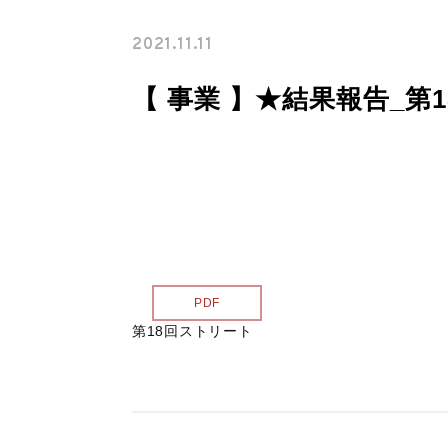
暴力等根絶相談案内
2021.11.11
サイトマップ
【 事業 】★結果報告_第
各種様式
関連リンク
スポンサー企業一覧
PDF
第18回ストリート