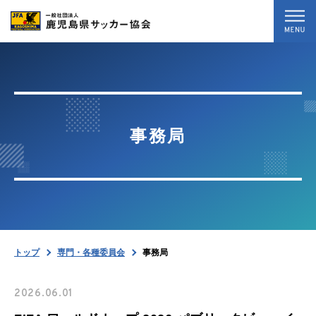
トップ
最新情報
事務局
試合結果
専門・各種委員会
協会案内
トップ
専門・各種委員会
事務局
お問い合わせ
2026.06.01
暴力等根絶相談案内