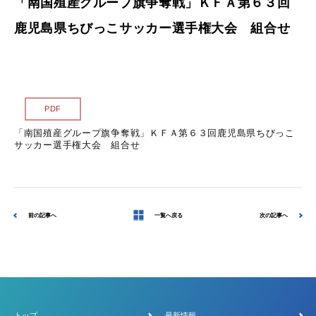
「南国殖産グループ旗争奪戦」ＫＦＡ第６３回
サイトマップ
鹿児島県ちびっこサッカー選手権大会 組合せ
各種様式
関連リンク
PDF
「南国殖産グループ旗争奪戦」ＫＦＡ第６３回鹿児島県ちびっこ
スポンサー企業一覧
サッカー選手権大会 組合せ
前の記事へ
一覧へ戻る
次の記事へ
トップ
最新情報