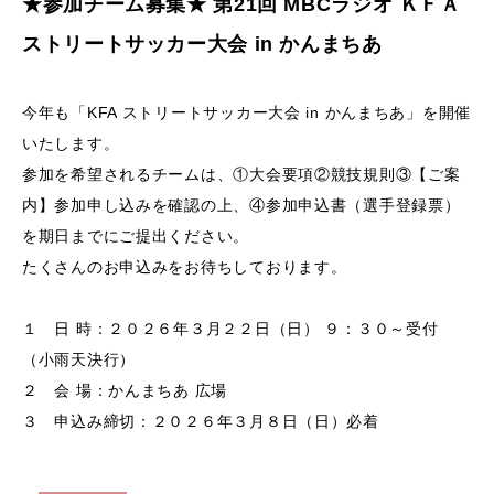
★参加チーム募集★ 第21回 MBCラジオ ＫＦＡ
サイトマップ
ストリートサッカー大会 in かんまちあ
各種様式
今年も「KFA ストリートサッカー大会 in かんまちあ」を開催
いたします。
関連リンク
参加を希望されるチームは、①大会要項②競技規則③【ご案
内】参加申し込みを確認の上、④参加申込書（選手登録票）
スポンサー企業一覧
を期日までにご提出ください。
たくさんのお申込みをお待ちしております。
１ 日 時：２０２６年３月２２日（日） ９：３０～受付
（小雨天決行）
２ 会 場：かんまちあ 広場
３ 申込み締切：２０２６年３月８日（日）必着